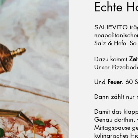
Echte H
trä
SALIEVITO
neapolitanische
Salz & Hefe. So
Dazu kommt
Zei
Unser Pizzabode
Und
Feuer
. 60 S
Dann zählt nur n
Damit das klap
Genau dorthin, w
Mittagspause ge
kulinarisches Hi