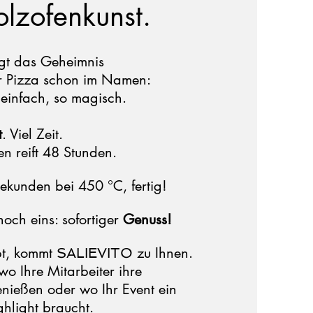
olzofenkunst.
gt das Geheimnis
r Pizza schon im Namen:
 einfach, so magisch.
t
. Viel Zeit.
n reift 48 Stunden.
ekunden bei 450 °C, fertig!
och eins: sofortiger
Genuss!
pt, kommt
zu Ihnen.
SALIEVITO
o Ihre Mitarbeiter ihre
nießen oder wo Ihr Event ein
ghlight braucht.