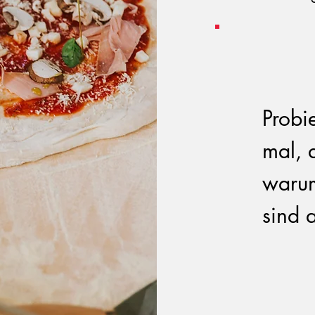
Probi
mal, 
warum
sind 