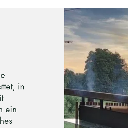
de
tet, in
t
 ein
ches