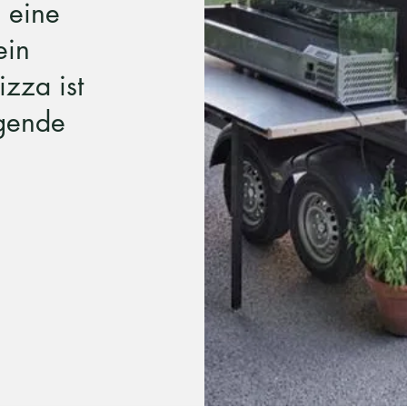
 eine
ein
izza ist
gende