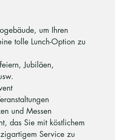
rogebäude, um Ihren
eine tolle Lunch-Option zu
feiern, Jubiläen,
usw.
vent
eranstaltungen
zen und Messen
nt, das Sie mit köstlichem
nzigartigem Service zu